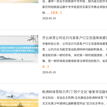
说，遴荐一所合乎的铁路中专学校，能为改日的升学
家庄同创铁路运载中专学校是经石家庄市教会局批准
校......
【更多...】
2026-05-19
开云体育公司近日与某客户订立浩荡筹画紧要销售
华秦科技公告，公司近日与某客户订立浩荡筹画紧要
育，公约方向为航空发动机用特种功能材料家具。 
著述权归第一财经所有。未经第一财经籍面授权，
像。第一财经保留淡雅侵权者法律背负的权力。如需取得授权
多...】
2026-05-18
欧洲杯体育助力齐门“四个文化”修复等话题伸开
本文转自：东说念主民网-北京频说念欧洲杯体育 “
京文化青少年接纳弘扬酌量雷同会”近日在京举办。