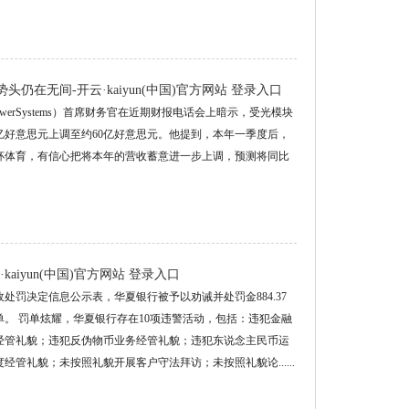
在无间-开云·kaiyun(中国)官方网站 登录入口
cPowerSystems）首席财务官在近期财报电话会上暗示，受光模块
亿好意思元上调至约60亿好意思元。他提到，本年一季度后，
杯体育，有信心把将本年的营收蓄意进一步上调，预测将同比
kaiyun(中国)官方网站 登录入口
罚决定信息公示表，华夏银行被予以劝诫并处罚金884.37
。 罚单炫耀，华夏银行存在10项违警活动，包括：违犯金融
经管礼貌；违犯反伪物币业务经管礼貌；违犯东说念主民币运
管礼貌；未按照礼貌开展客户守法拜访；未按照礼貌论......