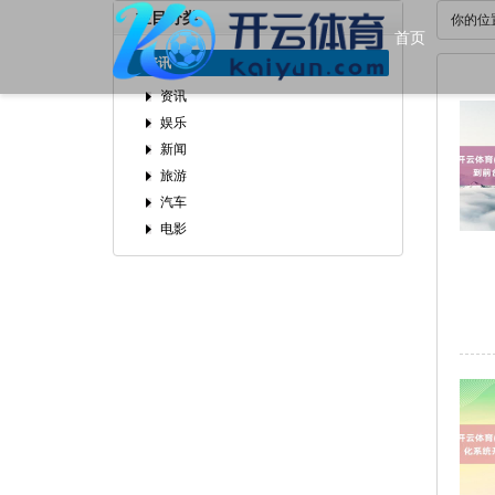
栏目分类
你的位
首页
资讯
资讯
娱乐
新闻
旅游
汽车
电影