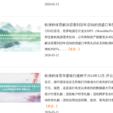
2026-05-13
欧洲杯体育解决层看到旧年启动的强盛订单势头仍
5月6日音讯，世界电源芯片龙头MPS（Monolithi
和交换机电源需求拉动，公司将制造产能蓄意从40
解决层看到旧年启动的强盛订单势头仍在无间欧洲
增长约85%。......
【更多...】
2026-05-12
欧洲杯体育华夏银行建树于2014年12月-开云·
近日，据中国东说念主民银行河南省分行发布的行政处
万元。据悉，这是该行有史以来收到的数额最大罚单
统计忖度礼貌；违犯账户经管礼貌；违犯网罗安全
动经管礼貌；违犯信用信息积聚、提供、查询及忖度经
【更多...】
2026-05-11