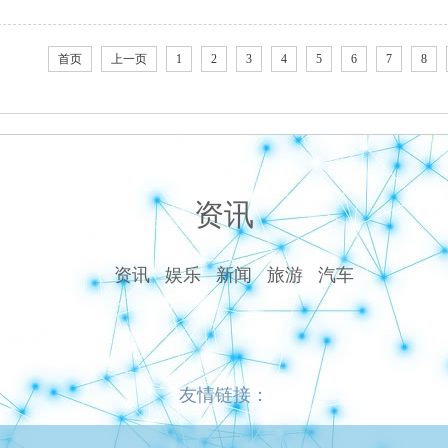
首页
上一页
1
2
3
4
5
6
7
8
资讯
资讯
娱乐
新闻
旅游
汽车
友情链接：