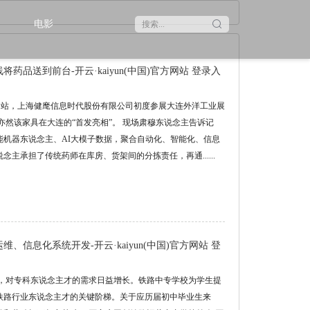
电影
药品送到前台-开云·kaiyun(中国)官方网站 登录入
网站，上海健麾信息时代股份有限公司初度参展大连外洋工业展
亦然该家具在大连的“首发亮相”。 现场肃穆东说念主告诉记
机器东说念主、AI大模子数据，聚合自动化、智能化、信息
主承担了传统药师在库房、货架间的分拣责任，再通......
、信息化系统开发-开云·kaiyun(中国)官方网站 登
上，对专科东说念主才的需求日益增长。铁路中专学校为学生提
铁路行业东说念主才的关键阶梯。关于应历届初中毕业生来