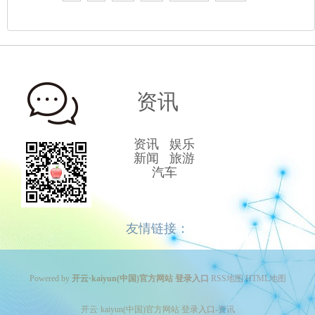
资讯
资讯
娱乐
新闻
旅游
汽车
友情链接：
Powered by
开云·kaiyun(中国)官方网站 登录入口
RSS地图
HTML地图
开云·kaiyun(中国)官方网站 登录入口-资讯