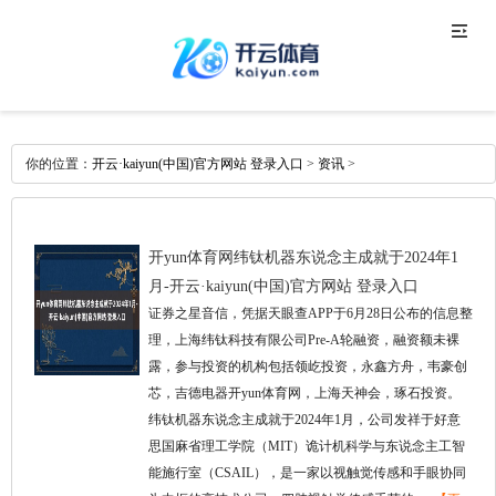
你的位置：
开云·kaiyun(中国)官方网站 登录入口
>
资讯
>
开yun体育网纬钛机器东说念主成就于2024年1
月-开云·kaiyun(中国)官方网站 登录入口
证券之星音信，凭据天眼查APP于6月28日公布的信息整
理，上海纬钛科技有限公司Pre-A轮融资，融资额未裸
露，参与投资的机构包括领屹投资，永鑫方舟，韦豪创
芯，吉德电器开yun体育网，上海天神会，琢石投资。
纬钛机器东说念主成就于2024年1月，公司发祥于好意
思国麻省理工学院（MIT）诡计机科学与东说念主工智
能施行室（CSAIL），是一家以视触觉传感和手眼协同