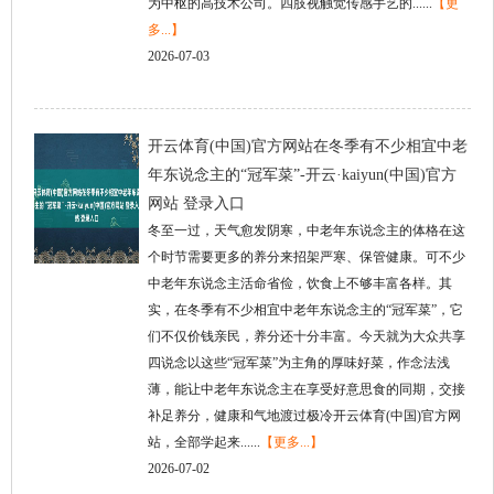
为中枢的高技术公司。四肢视触觉传感手艺的......
【更
多...】
2026-07-03
开云体育(中国)官方网站在冬季有不少相宜中老
年东说念主的“冠军菜”-开云·kaiyun(中国)官方
网站 登录入口
冬至一过，天气愈发阴寒，中老年东说念主的体格在这
个时节需要更多的养分来招架严寒、保管健康。可不少
中老年东说念主活命省俭，饮食上不够丰富各样。其
实，在冬季有不少相宜中老年东说念主的“冠军菜”，它
们不仅价钱亲民，养分还十分丰富。今天就为大众共享
四说念以这些“冠军菜”为主角的厚味好菜，作念法浅
薄，能让中老年东说念主在享受好意思食的同期，交接
补足养分，健康和气地渡过极冷开云体育(中国)官方网
站，全部学起来......
【更多...】
2026-07-02