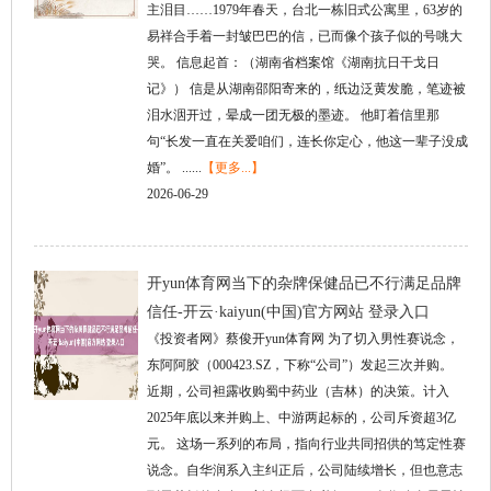
主泪目……1979年春天，台北一栋旧式公寓里，63岁的
易祥合手着一封皱巴巴的信，已而像个孩子似的号咷大
哭。 信息起首：（湖南省档案馆《湖南抗日干戈日
记》） 信是从湖南邵阳寄来的，纸边泛黄发脆，笔迹被
泪水洇开过，晕成一团无极的墨迹。 他盯着信里那
句“长发一直在关爱咱们，连长你定心，他这一辈子没成
婚”。 ......
【更多...】
2026-06-29
开yun体育网当下的杂牌保健品已不行满足品牌
信任-开云·kaiyun(中国)官方网站 登录入口
《投资者网》蔡俊开yun体育网 为了切入男性赛说念，
东阿阿胶（000423.SZ，下称“公司”）发起三次并购。
近期，公司袒露收购蜀中药业（吉林）的决策。计入
2025年底以来并购上、中游两起标的，公司斥资超3亿
元。 这场一系列的布局，指向行业共同招供的笃定性赛
说念。自华润系入主纠正后，公司陆续增长，但也意志