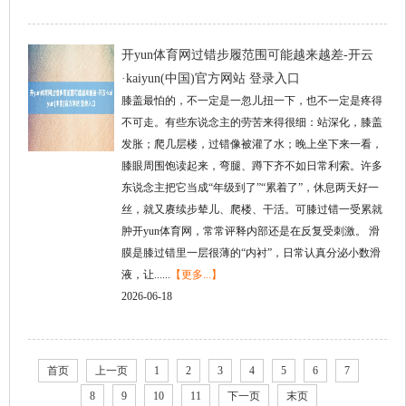
开yun体育网过错步履范围可能越来越差-开云
·kaiyun(中国)官方网站 登录入口
膝盖最怕的，不一定是一忽儿扭一下，也不一定是疼得
不可走。有些东说念主的劳苦来得很细：站深化，膝盖
发胀；爬几层楼，过错像被灌了水；晚上坐下来一看，
膝眼周围饱读起来，弯腿、蹲下齐不如日常利索。许多
东说念主把它当成“年级到了”“累着了”，休息两天好一
丝，就又赓续步辇儿、爬楼、干活。可膝过错一受累就
肿开yun体育网，常常评释内部还是在反复受刺激。 滑
膜是膝过错里一层很薄的“内衬”，日常认真分泌小数滑
液，让......
【更多...】
2026-06-18
首页
上一页
1
2
3
4
5
6
7
8
9
10
11
下一页
末页