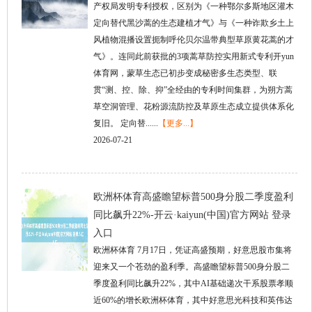
产权局发明专利授权，区别为《一种鄂尔多斯地区灌木
定向替代黑沙蒿的生态建植才气》与《一种诈欺乡土上
风植物混播设置扼制呼伦贝尔温带典型草原黄花蒿的才
气》。连同此前获批的3项蒿草防控实用新式专利开yun
体育网，蒙草生态已初步变成秘密多生态类型、联
贯“测、控、除、抑”全经由的专利时间集群，为朔方蒿
草空洞管理、花粉源流防控及草原生态成立提供体系化
复旧。 定向替......
【更多...】
2026-07-21
欧洲杯体育高盛瞻望标普500身分股二季度盈利
同比飙升22%-开云·kaiyun(中国)官方网站 登录
入口
欧洲杯体育 7月17日，凭证高盛预期，好意思股市集将
迎来又一个苍劲的盈利季。高盛瞻望标普500身分股二
季度盈利同比飙升22%，其中AI基础递次干系股票孝顺
近60%的增长欧洲杯体育，其中好意思光科技和英伟达