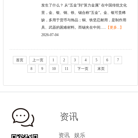
发生了什么？ 从“五金”到“算力金属” 在中国传统文化
里，金、银、铜、铁、锡合称“五金”。金、银可贵稀
缺，多用于货币与饰品；铜、铁坚忍耐用，是制作用
具、武器的困难材料。而锡夹在中间......
【更多...】
2026-07-04
首页
上一页
1
2
3
4
5
6
7
8
9
10
11
下一页
末页
资讯
资讯
娱乐