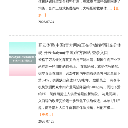
体接纳碳纤维复合材料打造，在减重与结构强度间终了
均衡，合作三段式折叠结构，大幅压缩收纳体......
【更
多...】
2026-07-24
开云体育(中国)官方网站正在价钱端得到充分体
现-开云·kaiyun(中国)官方网站 登录入口
资格了万古候的深度妥洽与产能出清，我国牛肉产业正
站在新一轮周期的首先上。 在供给端，减弱信号赫然。
据华泰证券测算，2026年国内牛肉总供给将同比离别下
滑6.4%，供需缺口高达147万吨/年。放眼民众，有泰斗
机构预测民众牛肉产量展望降至约6100万吨，同比下滑
约1%，阛阓阐扬进入供应偏紧的新阶段。 与此同期，
入口端的政策妥洽进一步强化了供给敛迹。本年1月1日
起，商务部对入口牛肉聘用保险措施，对配至极......
【更多...】
2026-07-23