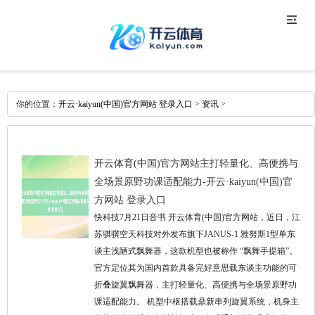
你的位置：
开云·kaiyun(中国)官方网站 登录入口
>
资讯
>
开云体育(中国)官方网站主打轻量化、高便携与
全场景原野功课适配能力-开云·kaiyun(中国)官
方网站 登录入口
快科技7月21日音书 开云体育(中国)官方网站，近日，江
苏骐骥空天科技对外发布旗下JANUS-1 雅努斯1型单东
谈主浅陋式飘舞器，这款机型也被称作 “飘舞手提箱”。
官方定位其为国内首款具备完好意思载东谈主功能的可
折叠旋翼飘舞器，主打轻量化、高便携与全场景原野功
课适配能力。 机型中枢搭载鼎新串列旋翼系统，机身主