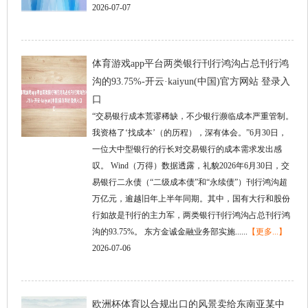
2026-07-07
体育游戏app平台两类银行刊行鸿沟占总刊行鸿
沟的93.75%-开云·kaiyun(中国)官方网站 登录入
口
“交易银行成本荒谬稀缺，不少银行濒临成本严重管制。
我资格了‘找成本’（的历程），深有体会。”6月30日，
一位大中型银行的行长对交易银行的成本需求发出感
叹。 Wind（万得）数据透露，礼貌2026年6月30日，交
易银行二永债（“二级成本债”和“永续债”）刊行鸿沟超
万亿元，逾越旧年上半年同期。其中，国有大行和股份
行如故是刊行的主力军，两类银行刊行鸿沟占总刊行鸿
沟的93.75%。 东方金诚金融业务部实施......
【更多...】
2026-07-06
欧洲杯体育以合规出口的风景卖给东南亚某中