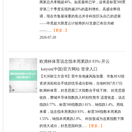
两家总共孝顺超40%。如若最终已毕，这将是标普500贯
穿第二个季度实现跨越20%的盈利增长。高盛诠释强
调，现在市集最保重的焦点并非科技巨头自己的进展
——毕竟超大限度云计较商的AI支拨已有目共睹
——......
【更多...】
2026-07-20
欧洲杯体育说念指本周累跌0.93%-开云
·kaiyun(中国)官方网站 登录入口
【大河财立方音书】受中东地缘风险加重、市集对AI投
资讲演前程合手续担忧等成分影响，当地时间7月17日
欧洲杯体育，好意思股三大指数合手续下挫。 好意思股
收跌，费城半导体指数跌入时刻性熊市 适度收盘，说念
指跌0.77%，标普500指数跌1.01%，纳指跌1.4%。周线
来看，说念指本周累跌0.93%，标普500指数本周累跌
1.55%，纳指本周累跌2.9%。 科技股成为连累指数下降
的强大成分，好意思国科技......
【更多...】