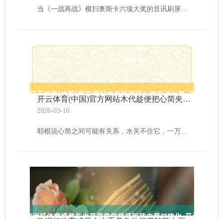
当《一战再战》横扫奥斯卡六项大奖的音讯刷屏时，00后不雅众群里炸开了锅："终于有部获奖片能让我熬夜二刷了！"这部拿下最好影片、导演、编著均分量级奖项的作品，用快节拍编著和碎屑化叙事把干戈片拍出了赛博一又克感，难怪年青东说念主会说"评委爷爷们终于开窍了"。 影片讲的是越过老爹鲍勃带着犬子薇拉隐居郊野，16年后夙敌找上门、犬子倏得失散的故事。听起来是贪污的复仇戏码？但导演保罗·托马斯·安德森玩出了花——把王家卫式的城市漫游镜头（他我方承认偷师《重庆丛林》）和诺兰式的技能线打乱，让162分钟的片长像
开云体育(中国)官方网站木代趁便把心简夹进水里-开云·kaiyun(中国)官方网站 登录入口
2026-03-16
耶棍说心简之间可能有关系，水关不住它，一万三一忽儿念念到制服老蚌的时候，它一遭逢我方和罗韧的血就缩且归了。于是耶棍把他们五位的血齐先后挤到水箱里开云体育(中国)官方网站，心简出现凤 凰 鸾航行的幻象，之后三鸟合成一体出现水影，一万三迅速拿出画板。耶棍告诉他们，他通过执行发现，唯一在他们五东说念主内部，有东说念主与娉婷的血型相符，那么念念观点输到娉婷体内，就不错把心简逼出来。罗韧他们把血打针进娉婷体内，居然，心简在娉婷背部零碎，木代趁便把心简夹进水里。 张叔发现木代从河浦追忆有趣有趣不高，罗韧问