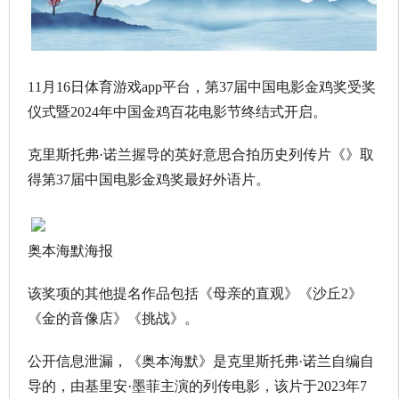
11月16日体育游戏app平台，第37届中国电影金鸡奖受奖
仪式暨2024年中国金鸡百花电影节终结式开启。
克里斯托弗·诺兰握导的英好意思合拍历史列传片《》取
得第37届中国电影金鸡奖最好外语片。
奥本海默海报
该奖项的其他提名作品包括《母亲的直观》《沙丘2》
《金的音像店》《挑战》。
公开信息泄漏，《奥本海默》是克里斯托弗·诺兰自编自
导的，由基里安·墨菲主演的列传电影，该片于2023年7