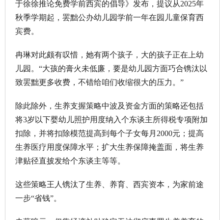
于徐徐推论免费学前西宾的倡导》发布，提议从2025年
秋季学期起，罢黜公办幼儿园学前一年在园儿童保育西
宾费。
冉琳对此颇有叹惜，她有两个孩子，大的孩子正在上幼
儿园。“大孩的膏火未低廉，要是幼儿园方面巧合镌汰以
致罢黜更多收费，不错给咱们收缩很大的压力。”
除此除外，生养支握策略中波及资金方面的策略还包括
将3岁以下婴幼儿照护用度纳入个东谈主所得税专项附加
扣除，并将扣除模范提高到每个子女每月2000元；提高
生养医疗用度保障水平；扩大生养保障掩盖面，将生养
津贴径直披发给个东谈主等等。
这些策略王人镌汰了生养、养育、西宾资本，为家前途
一步“省钱”。