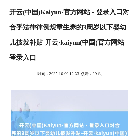
开云(中国)Kaiyun·官方网站 - 登录入口对
合乎法律律例规章生养的3周岁以下婴幼
儿披发补贴-开云·kaiyun(中国)官方网站
登录入口
时间：2025-10-06 10:33
点击：99 次