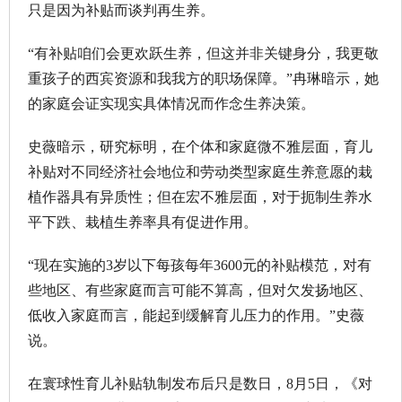
只是因为补贴而谈判再生养。
“有补贴咱们会更欢跃生养，但这并非关键身分，我更敬
重孩子的西宾资源和我我方的职场保障。”冉琳暗示，她
的家庭会证实现实具体情况而作念生养决策。
史薇暗示，研究标明，在个体和家庭微不雅层面，育儿
补贴对不同经济社会地位和劳动类型家庭生养意愿的栽
植作器具有异质性；但在宏不雅层面，对于扼制生养水
平下跌、栽植生养率具有促进作用。
“现在实施的3岁以下每孩每年3600元的补贴模范，对有
些地区、有些家庭而言可能不算高，但对欠发扬地区、
低收入家庭而言，能起到缓解育儿压力的作用。”史薇
说。
在寰球性育儿补贴轨制发布后只是数日，8月5日，《对