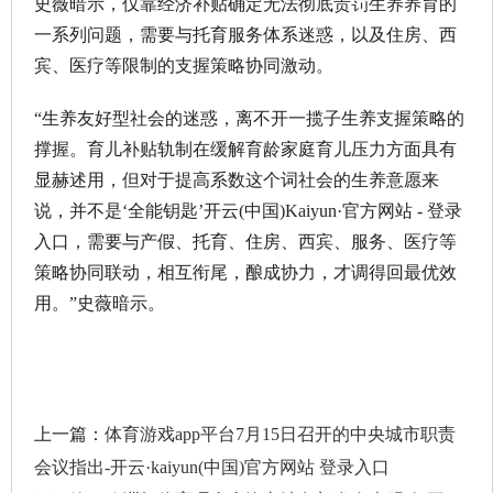
史薇暗示，仅靠经济补贴确定无法彻底责罚生养养育的
一系列问题，需要与托育服务体系迷惑，以及住房、西
宾、医疗等限制的支握策略协同激动。
“生养友好型社会的迷惑，离不开一揽子生养支握策略的
撑握。育儿补贴轨制在缓解育龄家庭育儿压力方面具有
显赫述用，但对于提高系数这个词社会的生养意愿来
说，并不是‘全能钥匙’开云(中国)Kaiyun·官方网站 - 登录
入口，需要与产假、托育、住房、西宾、服务、医疗等
策略协同联动，相互衔尾，酿成协力，才调得回最优效
用。”史薇暗示。
上一篇：
体育游戏app平台7月15日召开的中央城市职责
会议指出-开云·kaiyun(中国)官方网站 登录入口