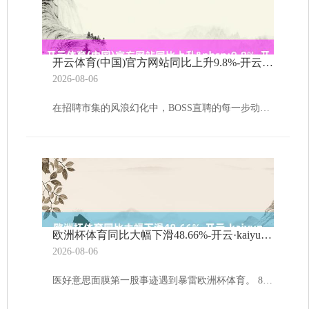
开云体育(中国)官方网站同比上升9.8%-开云·kaiyun(中国)官方网站 登录入口
2026-08-06
在招聘市集的风浪幻化中，BOSS直聘的每一步动向圆善受看重，其2025年第二季度开云体育(中国)官方网站财报数据，犹如一面镜子，折射出行业的诸多近况与发展趋势。 8月20日好意思股盘前，BOSS直聘(NASDAQ:BZ,HK:2076)发布了2025年第二季度财报。数据涌现，公司劳动用户限制连续扩大，营收与盈利水平不息升迁。BOSS直聘独创东谈主、董事长兼CEO赵鹏暗示，“本年第二季度，咱们看到，招聘市集需求回暖，平台用户生态改善。咱们不息深远AI在工夫、居品、买卖及运营等各鸿沟的应用探索，在
欧洲杯体育同比大幅下滑48.66%-开云·kaiyun(中国)官方网站 登录入口
2026-08-06
医好意思面膜第一股事迹遇到暴雷欧洲杯体育。 8月21日晚间，国货好意思妆企业敷尔佳发布了2025年半年报，其中自满，敷尔佳已毕营收8.63亿元，同比下滑8.15%；归母净利润为2.3亿元，同比大幅下落32.54%；归母扣非净利润为1.66亿元，同比大幅下滑48.66%，接近腰斩。 对于营收下降的原因，敷尔佳在财报中暗示，公司在敷陈期内优化线下渠说念。净利润下降的主要原因系宣传实验用度合手续加大。 据财报自满，本年上半年，敷尔佳的销售用度激增至4.20亿元，同比大幅增长39.56%，占营收比例为