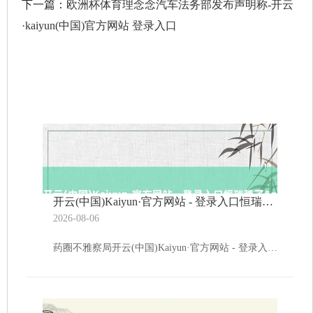
下一篇：
欧洲杯体育理念念汽车法务部发布声明称-开云
·kaiyun(中国)官方网站 登录入口
开云(中国)Kaiyun·官方网站 - 登录入口恒瑞赚了42.73亿元-开云·kaiyun(中国)官方网站 登录入口
2026-08-06
药圈不雅察局开云(中国)Kaiyun·官方网站 - 登录入口，最新不雅察：禮拜日啦，一齊食下瓜，聽日開開心心返工！ 当先是恒瑞。上半年，恒瑞赚了42.73亿元，中增22.43%，总钞票及包摄于上市公司推进的净钞票同比增长25.45%、28.44%。 有了钱，固然弗成存着，而是搭理。 是以恒瑞当场拟使用最高额不超过东谈主民币60亿元(含本数)的自有闲置资金进行寄予搭理，重心是闲置资金，搭理的风险等第1-3级。 另一边，汇聚恒瑞沉以外的太极集团，在卖房。 太极将位于重庆市渝北区新南路6号附6号1幢