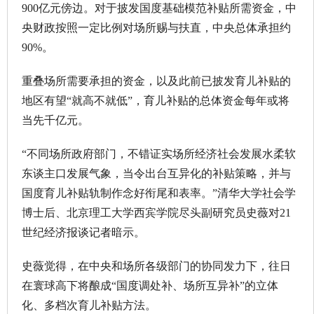
900亿元傍边。对于披发国度基础模范补贴所需资金，中
央财政按照一定比例对场所赐与扶直，中央总体承担约
90%。
重叠场所需要承担的资金，以及此前已披发育儿补贴的
地区有望“就高不就低”，育儿补贴的总体资金每年或将
当先千亿元。
“不同场所政府部门，不错证实场所经济社会发展水柔软
东谈主口发展气象，当令出台互异化的补贴策略，并与
国度育儿补贴轨制作念好衔尾和表率。”清华大学社会学
博士后、北京理工大学西宾学院尽头副研究员史薇对21
世纪经济报谈记者暗示。
史薇觉得，在中央和场所各级部门的协同发力下，往日
在寰球高下将酿成“国度调处补、场所互异补”的立体
化、多档次育儿补贴方法。