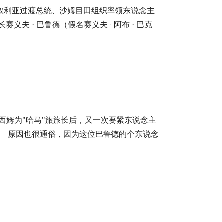
称，叙利亚过渡总统、沙姆目田组织率领东说念主
赛义夫 · 巴鲁德（假名赛义夫 · 阿布 · 巴克
。
西姆为"哈马"旅旅长后，又一次要紧东说念主
—原因也很通俗，因为这位巴鲁德的个东说念