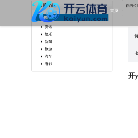
栏目分类
你的位
首页
新闻
资讯
娱乐
新闻
旅游
·
汽车
电影
开