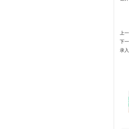
上一
下一
录入