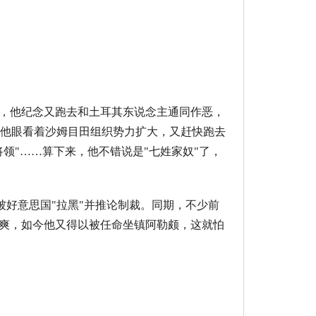
"，他纪念又跑去和土耳其东说念主通同作恶，
他眼看着沙姆目田组织势力扩大，又赶快跑去
领"……算下来，他不错说是"七姓家奴"了，
 年被好意思国"拉黑"并推论制裁。同期，不少前
不爽，如今他又得以被任命坐镇阿勒颇，这就怕