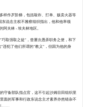
过多样作歹阶梯，包括敲诈、打单、贩卖火器等
合国东说念主权不雅察组织指出，他和他率领
阿夫林 - 埃夫林地区。
"巧取强取之徒"，曾屡次愚弄职务之便，和下
"违犯了他们所谓的"教义"，但因为他的身
的守备部队指点官，这不引起沙姆目田组织里
里面的军事和行政东说念主才素养亦然错杂不
乱……