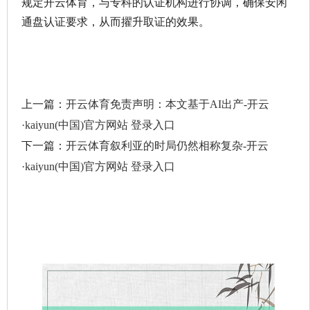
规定开云体育，与专科的认证机构进行协调，确保安闲
通盘认证要求，从而擢升取证的效果。
上一篇：
开云体育免责声明：本文基于AI出产-开云
·kaiyun(中国)官方网站 登录入口
下一篇：
开云体育叙利亚的时局仍然相称复杂-开云
·kaiyun(中国)官方网站 登录入口