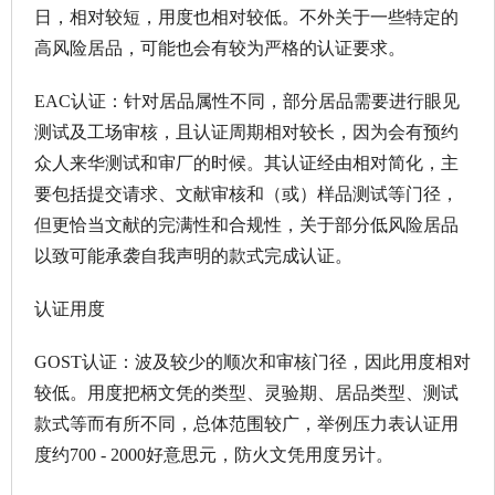
日，相对较短，用度也相对较低。不外关于一些特定的
高风险居品，可能也会有较为严格的认证要求。
EAC认证：针对居品属性不同，部分居品需要进行眼见
测试及工场审核，且认证周期相对较长，因为会有预约
众人来华测试和审厂的时候。其认证经由相对简化，主
要包括提交请求、文献审核和（或）样品测试等门径，
但更恰当文献的完满性和合规性，关于部分低风险居品
以致可能承袭自我声明的款式完成认证。
认证用度
GOST认证：波及较少的顺次和审核门径，因此用度相对
较低。用度把柄文凭的类型、灵验期、居品类型、测试
款式等而有所不同，总体范围较广，举例压力表认证用
度约700 - 2000好意思元，防火文凭用度另计。