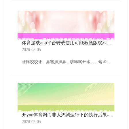
体育游戏app平台转载使用可能激勉版权纠纷1. 牙疼牙疼这件事-开云·kaiyun(中国)官方网站 登录入口
2026-08-05
牙疼咬咬牙、鼻塞擤擤鼻、咳嗽喝开水……这些小误差体育游戏app平台，我们平时忍忍如实能畴昔。但有些"小信号"可不是闹着玩的——它们可能是身体发出的"垂危代码"，拖深切要出大问题。 比如牙疼总出血、鼻塞捏续卓著 10 天还头疼加剧、咳嗽 8 周以上仍不见好、便秘超 3 天一次还严重依赖泻药……这些看似"不常见"的症状，背后可能藏着牙周炎诱发的血管病变、鼻窦炎激勉的颅内感染、神经源性咳嗽或肠梗阻风险。 会忍是生涯的智谋，但更关键的是——学会分手"能扛的小不适"和"弗成等的危急信号"。别让"再等等"
开yun体育网而非大鸿沟运行下的执行后果-开云·kaiyun(中国)官方网站 登录入口
2026-08-05