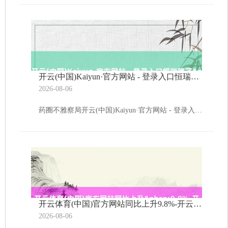
开云(中国)Kaiyun·官方网站 - 登录入口恒瑞赚了42.73亿元-开云·kaiyun(中国)官方网站 登录入口
2026-08-06
药圈不雅察局开云(中国)Kaiyun·官方网站 - 登录入口，最新不雅察：禮拜日啦，一齊食下瓜，聽日開開心心返工！ 当先是恒瑞。上半年，恒瑞赚了42.73亿元，中增22.43%，总钞票及包摄于上市公司推进的净钞票同比增长25.45%、28.44%。 有了钱，固然弗成存着，而是搭理。 是以恒瑞当场拟使用最高额不超过东谈主民币60亿元(含本数)的自有闲置资金进行寄予搭理，重心是闲置资金，搭理的风险等第1-3级。 另一边，汇聚恒瑞沉以外的太极集团，在卖房。 太极将位于重庆市渝北区新南路6号附6号1幢
开云体育(中国)官方网站同比上升9.8%-开云·kaiyun(中国)官方网站 登录入口
2026-08-06