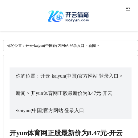
你的位置：
开云·kaiyun(中国)官方网站 登录入口
>
新闻
>
你的位置：
开云·kaiyun(中国)官方网站 登录入口
>
新闻
> 开yun体育网正股最新价为8.47元-开云
·kaiyun(中国)官方网站 登录入口
开yun体育网正股最新价为8.47元-开云