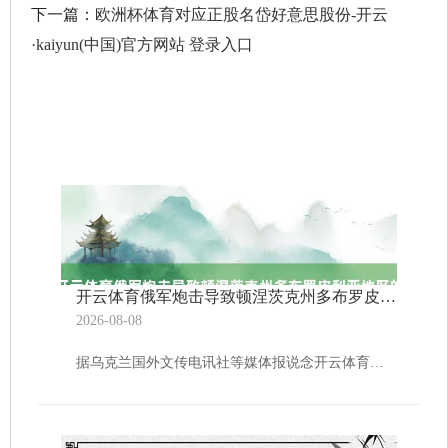
下一篇：
欧洲杯体育对应正股名岱好意思股份-开云
·kaiyun(中国)官方网站 登录入口
开云体育俄军炮击导致顿涅茨克州多布罗皮利亚地区的矿井停电-开云·kaiyun(中国)官方网站 登录入口
2026-08-08
据乌克兰国外文传电讯社等媒体报说念开云体育，当地时辰 8 月 26 日，乌克兰沉寂工会联接会主席米哈伊洛 沃利涅茨通报称，俄军炮击导致顿涅茨克州多布罗皮利亚地区的矿井停电，当今 148 名矿工被困在井下。 俄罗斯方靠近此暂无复兴开云体育。（总台记者 王晋燕）