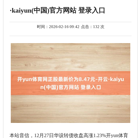
·kaiyun(中国)官方网站 登录入口
时间：2026-02-16 09:42
点击：132 次
本站音信，12月27日华设转债收盘高涨1.23%开yun体育