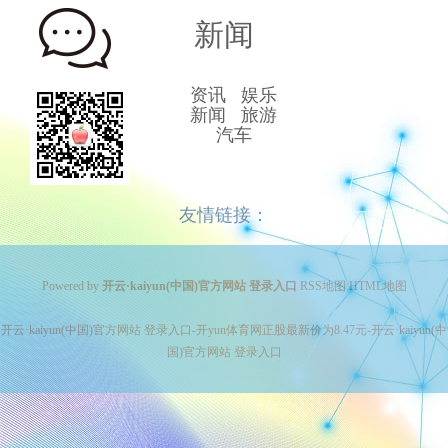
新闻
资讯
娱乐
新闻
旅游
汽车
友情链接：
Powered by
开云·kaiyun(中国)官方网站 登录入口
RSS地图
HTML地图
开云·kaiyun(中国)官方网站 登录入口-开yun体育网正股最新价为8.47元-开云·kaiyun(中
国)官方网站 登录入口