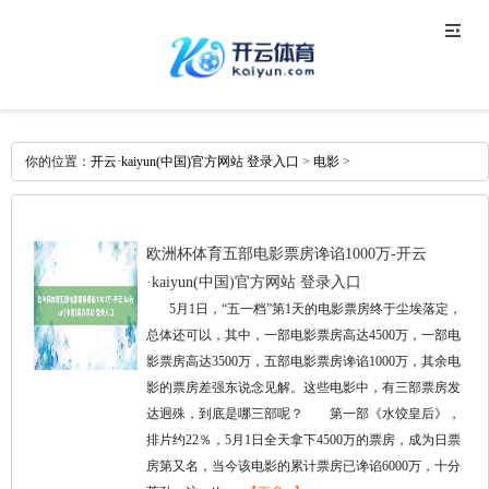
你的位置：
开云·kaiyun(中国)官方网站 登录入口
>
电影
>
欧洲杯体育五部电影票房谗谄1000万-开云
·kaiyun(中国)官方网站 登录入口
5月1日，“五一档”第1天的电影票房终于尘埃落定，
总体还可以，其中，一部电影票房高达4500万，一部电
影票房高达3500万，五部电影票房谗谄1000万，其余电
影的票房差强东说念见解。这些电影中，有三部票房发
达迥殊，到底是哪三部呢？ 第一部《水饺皇后》，
排片约22％，5月1日全天拿下4500万的票房，成为日票
房第又名，当今该电影的累计票房已谗谄6000万，十分