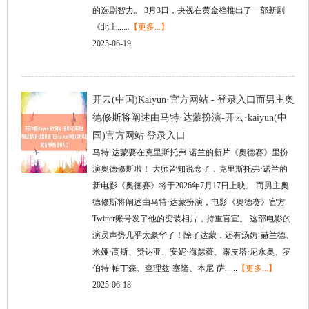
的选剧智力。 3月3日，央视在黄金档推出了一部新剧
《北上......
【更多...】
2025-06-19
开云(中国)Kaiyun·官方网站 - 登录入口而男主奥
德修斯将阐述由马特·达蒙扮演-开云·kaiyun(中
国)官方网站 登录入口
马特·达蒙要在克里斯托弗·诺兰的新片《奥德赛》里扮
演奥德修斯啦！ 大师皆知说念了，克里斯托弗·诺兰的
新电影《奥德赛》将于2026年7月17日上映。 而男主奥
德修斯将阐述由马特·达蒙扮演，电影《奥德赛》官方
Twitter账号发了他的变装相片，持重官宣。 这部电影的
演员声势几乎太豪华了！除了达蒙，还有汤姆·赫兰德、
米娅·高斯、赞达亚、安妮·海瑟薇、露皮塔·尼永奥、罗
伯特·帕丁森、查理兹·塞隆、本尼·萨......
【更多...】
2025-06-18