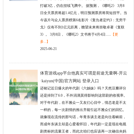
打破3亿，仍在捏续飞腾中。 据预测，《哪吒2》 3月8
日全天票房将超1.4亿元，明日预测票房将简短捏平。当
今该片与众人票房榜第6名影片《复仇者定约3：无穷干
戈》仅有不到1亿元距离，瞻望未来将崇敬卓著《复联
3》。 3月8日，《哪吒2》文书将于4月4日......
【更
多...】
2025-06-21
体育游戏app平台他真实可谓是前途无量啊-开云
·kaiyun(中国)官方网站 登录入口
还铭记近日爆火的年代剧《六姊妹》吗？天然豆瓣评分
还是掉到了6.0，不外涓滴莫得影响到这部剧的收视率。
对于年代剧，在不雅众一又友们心目中，情态老是不太
一样的，每一次剧情的推出齐能引起不雅众们的回忆。
就像现在流传的那句话，年青东谈主老是向往着畴前，
而成年东谈主却是心爱着怀旧，年代剧一定是现在电视
剧类标的流量王者，而此次咱们也应该再一次确信央妈