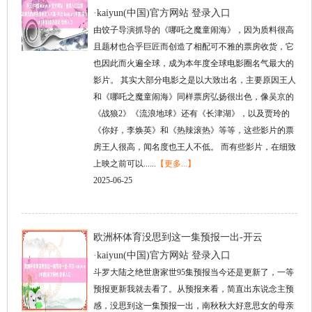
·kaiyun(中国)官方网站 登录入口
由饺子导演抓导的《哪吒之魔童闹海》，因为质料很高
且题材也合乎巨匠而创造了相配可不雅的票房收货，它
也因此而火遍全球，成为本年度全球电影圈名气最大的
影片。 其实大部分电影之是以大致出名，主要原因王人
和《哪吒之魔童闹海》同样票房弘扬很出色，像吴京的
《战狼2》《流浪地球》还有《长津湖》，以及贾玲的
《你好，李焕英》和《热辣滚热》等等，这些影片的票
房王人很高，闻名度也王人不低。 而有些影片，在细致
上映之前可以......
【更多...】
2025-06-25
欧洲杯体育没思到这一集预报一出-开云
·kaiyun(中国)官方网站 登录入口
斗罗大陆之绝世唐家世95集预报当今还是更新了，一等
预报更新我就去看了。从预报来看，简直出东说念主预
感，没思到这一集预报一出，南秋秋大好意思女的母亲