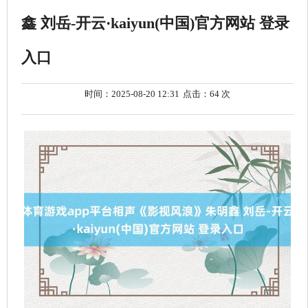
鑫 刘岳-开云·kaiyun(中国)官方网站 登录
入口
时间：2025-08-20 12:31
点击：64 次