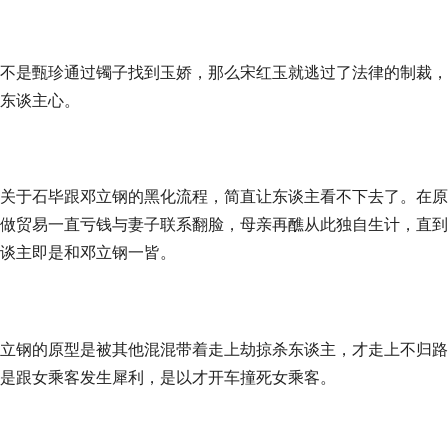
不是甄珍通过镯子找到玉娇，那么宋红玉就逃过了法律的制裁，
东谈主心。
关于石毕跟邓立钢的黑化流程，简直让东谈主看不下去了。在原
做贸易一直亏钱与妻子联系翻脸，母亲再醮从此独自生计，直到
谈主即是和邓立钢一皆。
立钢的原型是被其他混混带着走上劫掠杀东谈主，才走上不归路
是跟女乘客发生犀利，是以才开车撞死女乘客。