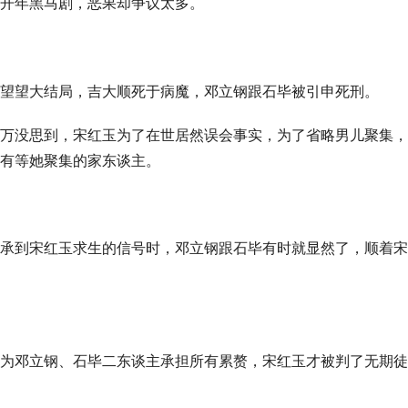
开年黑马剧，恶果却争议太多。
望望大结局，吉大顺死于病魔，邓立钢跟石毕被引申死刑。
万没思到，宋红玉为了在世居然误会事实，为了省略男儿聚集，
有等她聚集的家东谈主。
承到宋红玉求生的信号时，邓立钢跟石毕有时就显然了，顺着宋
为邓立钢、石毕二东谈主承担所有累赘，宋红玉才被判了无期徒