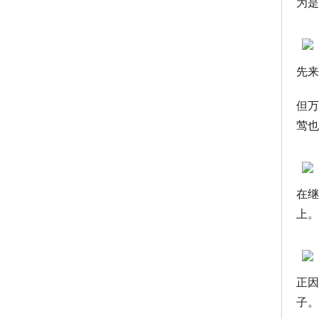
为是
先来
但万
莺也
在继
上。
正因
子。