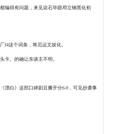
都编得有问题，来见谅石毕跟邓立钢黑化初
厂f4这个词条，将厄运文娱化。
头卡。的确让东谈主不明。
漂白》这部口碑剧豆瓣开分6.0，可见抄袭事