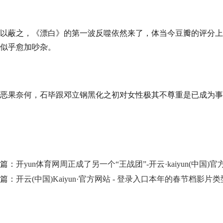
以蔽之，《漂白》的第一波反噬依然来了，体当今豆瓣的评分上
似乎愈加吵杂。
恶果奈何，石毕跟邓立钢黑化之初对女性极其不尊重是已成为事
篇：
开yun体育网周正成了另一个“王战团”-开云·kaiyun(中国)
篇：
开云(中国)Kaiyun·官方网站 - 登录入口本年的春节档影片类型