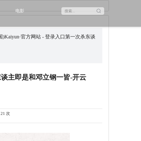
电影
国)Kaiyun·官方网站 - 登录入口第一次杀东谈
次杀东谈主即是和邓立钢一皆-开云
21 次